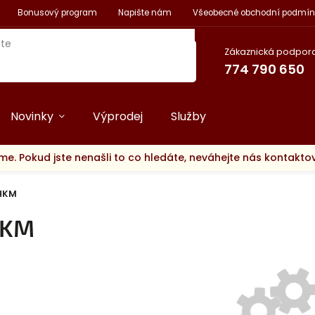
Bonusový program
Napište nám
Všeobecné obchodní podmín
Zákaznická podpora
774 790 650
Novinky
Výprodej
Služby
me. Pokud jste nenašli to co hledáte, neváhejte nás kontakt
HKM
KM