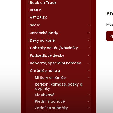
Back on Track
BEMER
Pr
VETOFLEX
Můž
Sedla
Jezdecké pady
Z
Deky na koně
Čabraky na uši /Náušníky
Podsedlové dečky
Bandáže, speciální kamaše
Chrániče nohou
Military chrániče
Reflexní kamaše, pásky a
doplňky
Kloubkové
Přední šlachové
Zadní strouhačky