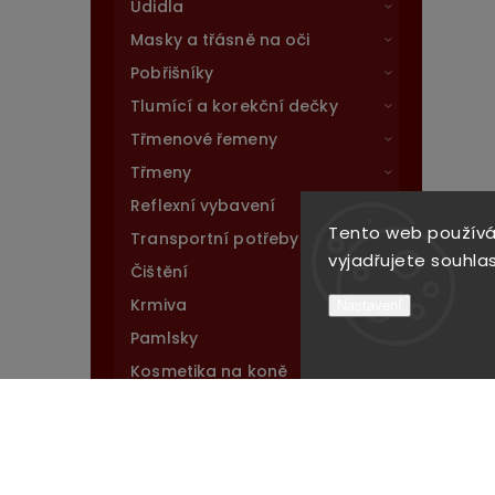
Udidla
Masky a třásně na oči
Pobřišníky
Tlumící a korekční dečky
Třmenové řemeny
Třmeny
Reflexní vybavení
Tento web používá
Transportní potřeby
vyjadřujete souhlas
Čištění
Krmiva
Nastavení
Pamlsky
Kosmetika na koně
Péče o kůži
Soli a lizné pochoutky
Vitamínové doplňky