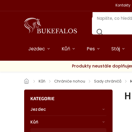
Kontakty
Jezdec
Kůň
Pes
Stáj
Produkty neustále doplňuje
/
Kůň
/
Chrániče nohou
/
Sady chráničů
/
H
KATEGORIE
Jezdec
Kůň