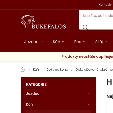
Kontakty
Jezdec
Kůň
Pes
Stáj
Produkty neustále doplňuje
/
Kůň
/
Deky na koně
/
Deky síťované, ekzém
H
KATEGORIE
Jezdec
Ne
Kůň