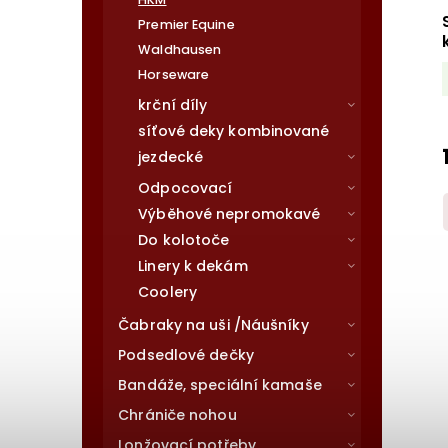
Premier Equine
Waldhausen
Horseware
krční díly
síťové deky kombinované
jezdecké
Odpocovací
Výběhové nepromokavé
Do kolotoče
Linery k dekám
Coolery
Čabraky na uši /Náušníky
Podsedlové dečky
Bandáže, speciální kamaše
Chrániče nohou
Lonžovací potřeby