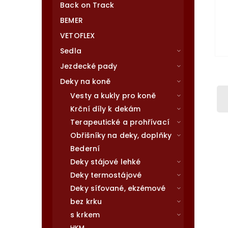
Back on Track
BEMER
VETOFLEX
Sedla
Jezdecké pady
Deky na koně
Vesty a kukly pro koně
Krční díly k dekám
Terapeutické a prohřívací
Obřišníky na deky, doplňky
Bederní
Deky stájové lehké
Deky termostájové
Deky síťované, ekzémové
bez krku
s krkem
HKM