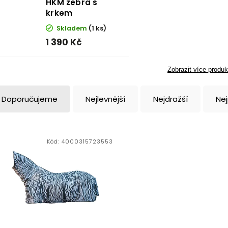
HKM zebra s
krkem
Skladem
(1 ks)
1 390 Kč
Zobrazit více produk
Doporučujeme
Nejlevnější
Nejdražší
Ne
Kód:
4000315723553