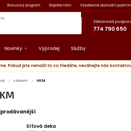
Bonusový program
Napište nám
Všeobecné obchodní podmín
Zákaznická podpora
774 790 650
Novinky
Výprodej
Služby
me. Pokud jste nenašli to co hledáte, neváhejte nás kontakt
ové
/
s krkem
/
HKM
KM
jprodávanější
Síťová deka