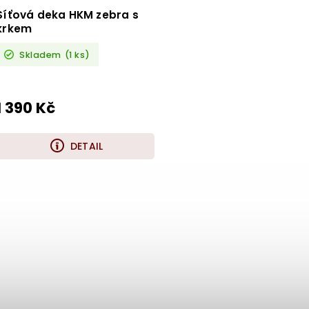
Síťová deka HKM zebra s
krkem
Skladem
(1 ks)
1 390 Kč
DETAIL