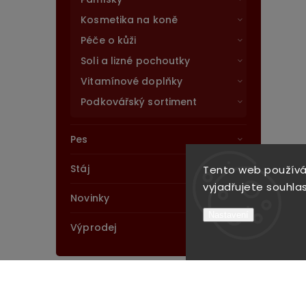
Kosmetika na koně
Péče o kůži
Soli a lizné pochoutky
Vitamínové doplňky
Podkovářský sortiment
Pes
Stáj
Tento web používá
vyjadřujete souhlas
Novinky
Nastavení
Výprodej
Cena