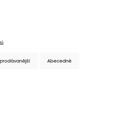
tů
jprodávanější
Abecedně