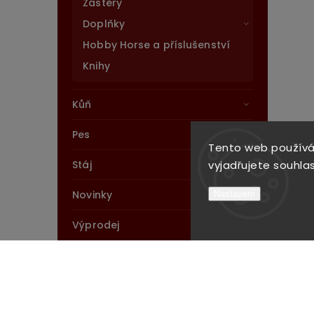
Zástěry
Doplňky
Hobby Horse a příslušenství
Knihy
Kůň
Pes
Tento web používá
Stáj
vyjadřujete souhlas
Novinky
Nastavení
Výprodej
Instagram