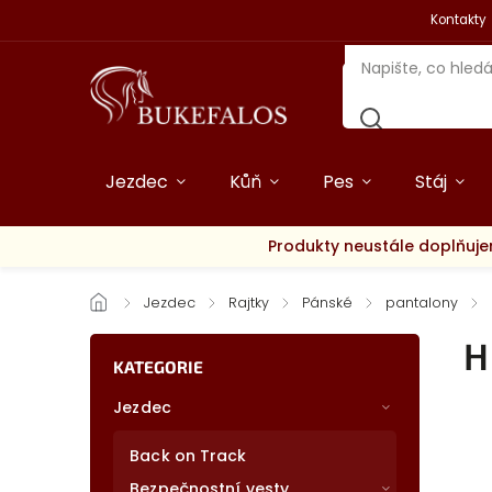
Kontakty
Jezdec
Kůň
Pes
Stáj
Produkty neustále doplňuje
/
Jezdec
/
Rajtky
/
Pánské
/
pantalony
/
H
KATEGORIE
Jezdec
Back on Track
Bezpečnostní vesty