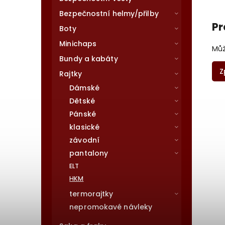
Bezpečnostní helmy/přilby
Pr
Boty
Minichaps
Můž
Bundy a kabáty
Z
Rajtky
Dámské
Dětské
Pánské
klasické
závodní
pantalony
ELT
HKM
termorajtky
nepromokavé návleky