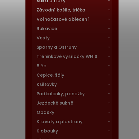
Saka a fraky
Závodní košile, trička
Volnočasové oblečení
Rukavice
Vesty
Šporny a Ostruhy
Tréninkové vysílačky WHIS
Biče
Čepice, šály
Kšiltovky
Podkolenky, ponožky
Jezdecké sukně
Opasky
Kravaty a plastrony
Klobouky