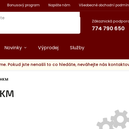
Bonusový program
Napište nám
Všeobecné obchodní podmín
Zákaznická podpora
774 790 650
Novinky
Výprodej
Služby
me. Pokud jste nenašli to co hledáte, neváhejte nás kontakt
HKM
KM