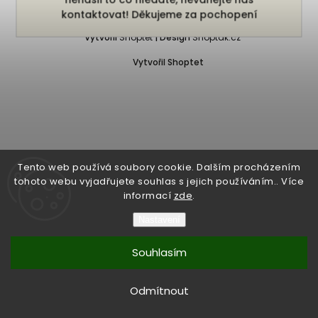
Copyright 2026
Bukefalos
. Všechna práva vyhrazena.
kontaktovat! Děkujeme za pochopení
Vytvořil
Shoptet
| Design
Shoptak.cz
Vytvořil Shoptet
Tento web používá soubory cookie. Dalším procházením
tohoto webu vyjadřujete souhlas s jejich používáním.. Více
informací
zde
.
Nastavení
Souhlasím
Odmítnout