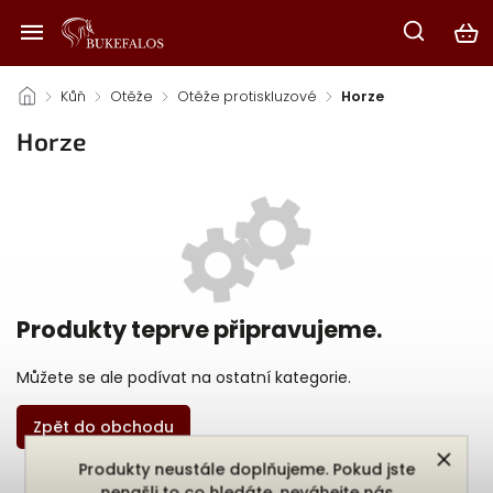
/
Kůň
/
Otěže
/
Otěže protiskluzové
/
Horze
Horze
Produkty teprve připravujeme.
Můžete se ale podívat na ostatní kategorie.
Zpět do obchodu
Produkty neustále doplňujeme. Pokud jste
nenašli to co hledáte, neváhejte nás