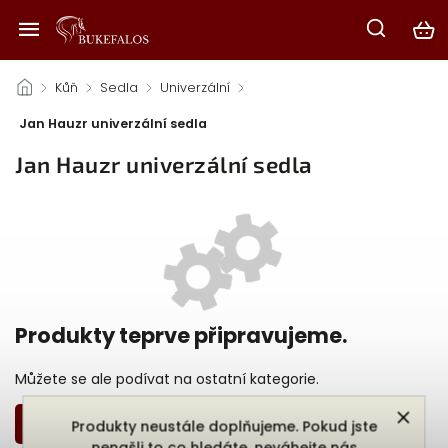
/
Kůň
/
Sedla
/
Univerzální
/
Jan Hauzr univerzální sedla
Jan Hauzr univerzální sedla
Produkty teprve připravujeme.
Můžete se ale podívat na ostatní kategorie.
Zpět do obchodu
Produkty neustále doplňujeme. Pokud jste
nenašli to co hledáte, neváhejte nás