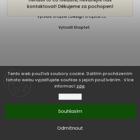
Copyright 2026
Bukefalos
. Všechna práva vyhrazena.
kontaktovat! Děkujeme za pochopení
Vytvořil
Shoptet
| Design
Shoptak.cz
Vytvořil Shoptet
Tento web používá soubory cookie. Dalším procházením
tohoto webu vyjadřujete souhlas s jejich používáním.. Více
informací
zde
.
Nastavení
Souhlasím
Odmítnout