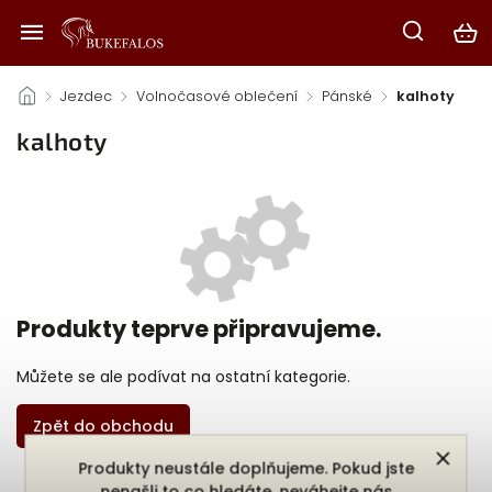
/
Jezdec
/
Volnočasové oblečení
/
Pánské
/
kalhoty
kalhoty
Produkty teprve připravujeme.
Můžete se ale podívat na ostatní kategorie.
Zpět do obchodu
Produkty neustále doplňujeme. Pokud jste
nenašli to co hledáte, neváhejte nás