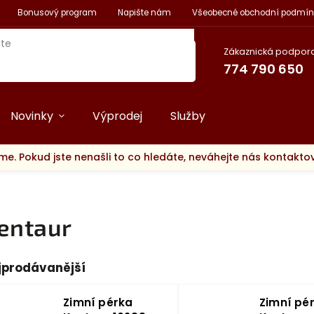
Bonusový program
Napište nám
Všeobecné obchodní podmín
Zákaznická podpora
774 790 650
Novinky
Výprodej
Služby
me. Pokud jste nenašli to co hledáte, neváhejte nás kontakt
entaur
jprodávanější
Zimní pérka
Zimní pé