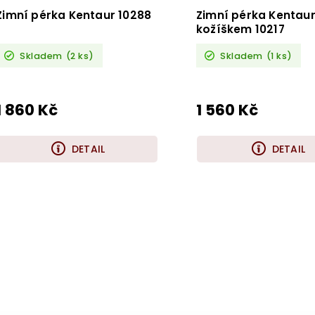
Zimní pérka Kentaur 10288
Zimní pérka Kentaur
kožíškem 10217
Skladem
(2 ks)
Skladem
(1 ks)
1 860 Kč
1 560 Kč
DETAIL
DETAIL