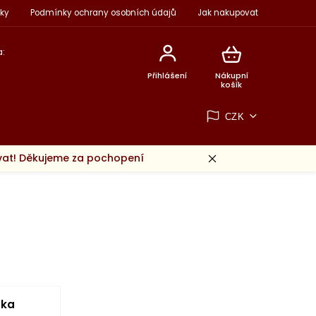
ky
Podmínky ochrany osobních údajů
Jak nakupovat
:
Přihlášení
Nákupní
košík
CZK
ovat! Děkujeme za pochopení
rka