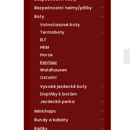
Bezpečnostní helmy/přilby
Boty
Volnočasové boty
Termoboty
ELT
HKM
Horze
Kentaur
Waldhausen
Ostatní
Vysoké jezdecké boty
Doplňky k botám
Jezdecká perka
Minichaps
Bundy a kabáty
Rajtky