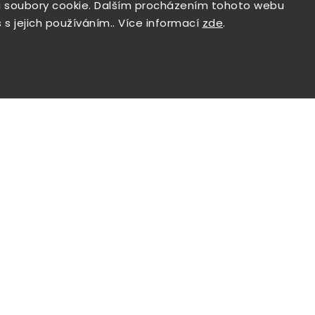
 soubory cookie. Dalším procházením tohoto webu
 s jejich používáním.. Více informací
zde
.