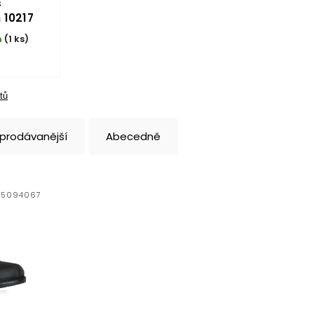
s
 10217
m
(1 ks)
tů
jprodávanější
Abecedně
25094067