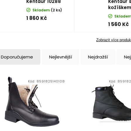
Kentaur 10288
Kentaur 
kožíškem
Skladem
(2 ks)
Sklade
1 860 Kč
1 560 Kč
Zobrazit více produk
Doporučujeme
Nejlevnější
Nejdražší
Ne
Kód:
8591825140108
Kód:
85918