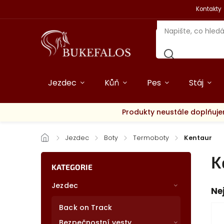
Kontakty
Jezdec
Kůň
Pes
Stáj
Produkty neustále doplňuje
/
Jezdec
/
Boty
/
Termoboty
/
Kentaur
K
KATEGORIE
Jezdec
Ne
Back on Track
Bezpečnostní vesty