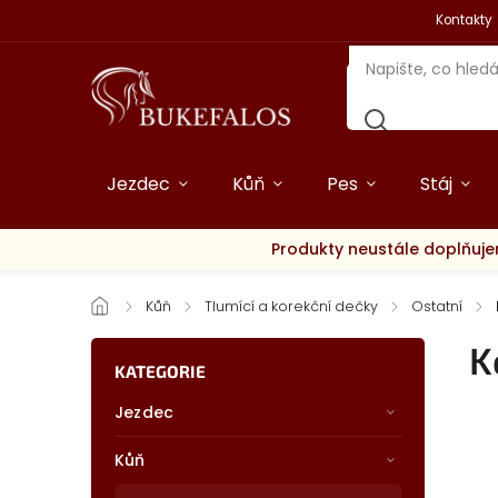
Kontakty
Jezdec
Kůň
Pes
Stáj
Produkty neustále doplňuje
/
Kůň
/
Tlumící a korekční dečky
/
Ostatní
/
K
KATEGORIE
Jezdec
Kůň