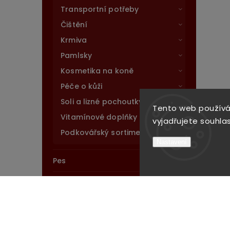
Transportní potřeby
Čištění
Krmiva
Pamlsky
Kosmetika na koně
Péče o kůži
Soli a lizné pochoutky
Tento web používá
Vitamínové doplňky
vyjadřujete souhlas
Podkovářský sortiment
Nastavení
Pes
Stáj
Novinky
Výprodej