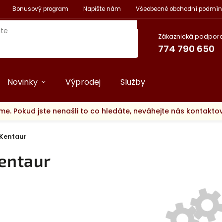
Bonusový program
Napište nám
Všeobecné obchodní podmín
Zákaznická podpora
774 790 650
Novinky
Výprodej
Služby
me. Pokud jste nenašli to co hledáte, neváhejte nás kontakt
Kentaur
entaur