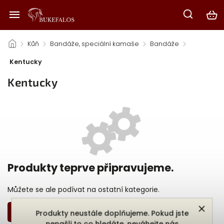
/
Kůň
/
Bandáže, speciální kamaše
/
Bandáže
/
Kentucky
Kentucky
Produkty teprve připravujeme.
Můžete se ale podívat na ostatní kategorie.
Zpět do obchodu
Produkty neustále doplňujeme. Pokud jste
nenašli to co hledáte, neváhejte nás