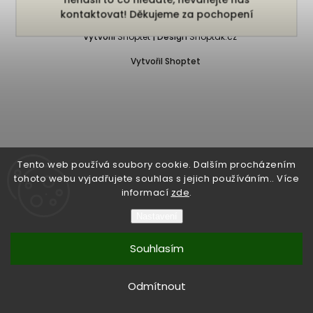
Copyright 2026
Bukefalos
. Všechna práva vyhrazena.
kontaktovat! Děkujeme za pochopení
Vytvořil
Shoptet
| Design
Shoptak.cz
Vytvořil Shoptet
Tento web používá soubory cookie. Dalším procházením
tohoto webu vyjadřujete souhlas s jejich používáním.. Více
informací
zde
.
Nastavení
Souhlasím
Odmítnout