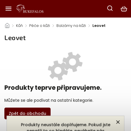
/
Kůň
/
Péče o kůži
/
Balzámy na kůži
/
Leovet
Leovet
Produkty teprve připravujeme.
Můžete se ale podívat na ostatní kategorie.
Zpět do obchodu
Produkty neustále doplňujeme. Pokud jste
nenašli to co hledáte, neváhejte nás