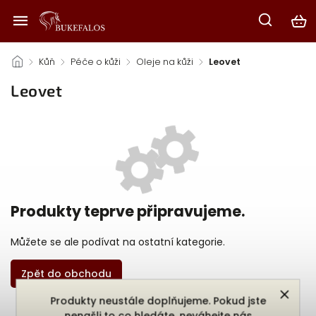
/
Kůň
/
Péče o kůži
/
Oleje na kůži
/
Leovet
Leovet
Produkty teprve připravujeme.
Můžete se ale podívat na ostatní kategorie.
Zpět do obchodu
Produkty neustále doplňujeme. Pokud jste
nenašli to co hledáte, neváhejte nás