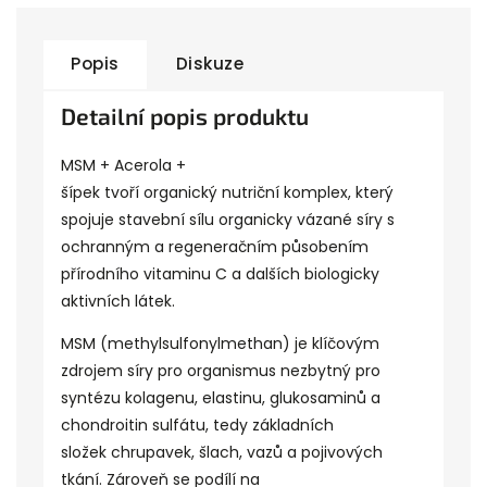
Popis
Diskuze
Detailní popis produktu
MSM +
Acerola
+
šípek tvoří organický
nutriční
komplex
, který
spojuje stavební sílu organicky vázané síry s
ochranným a
regeneračním
působením
přírodního vitaminu C a dalších
biologicky
aktivních látek
.
MSM (methylsulfonylmethan) je klíčovým
zdrojem síry pro organismus nezbytný pro
syntézu kolagenu,
elastinu
, glukosaminů a
chondroitin sulfátu, tedy základních
složek
chrupavek
, šlach, vazů a pojivových
tkání. Zároveň se podílí na