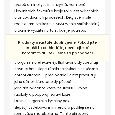
tvorbě
aminokyselin
,
enzymů
, hormonů
i
imunitních
faktorů a hraje roli v detoxikačních
a antioxidačních procesech. Díky své malé
molekulární velikosti je MSM rychle vstřebatelný
a účinně využitelný tam, kde je potřeba.
Vedle vitaminu C jsou v acerole a šípku
Produkty neustále doplňujeme. Pokud jste
přítomny
nenašli to co hledáte, neváhejte nás
také
bioflavonoidy
,
karotenoidy
a
organické
kontaktovat! Děkujeme za pochopení
kyseliny
, které zajišťují, že tento
vitamin
funguje
v organismu efektivněji. Bioflavonoidy zpevňují
cévní stěnu, zlepšují mikrocirkulaci a současně
chrání vitamin C před oxidací, čímž prodlužují
jeho účinek. Karotenoidy působí
jako
antioxidanty
, které neutralizují
volné
radikály
a podporují zdraví kůže
i
sliznic
. Organické kyseliny pak
zlepšují
vstřebávání
minerálů
a podílejí se na
rovnováze metabolismu. Tento přirozený