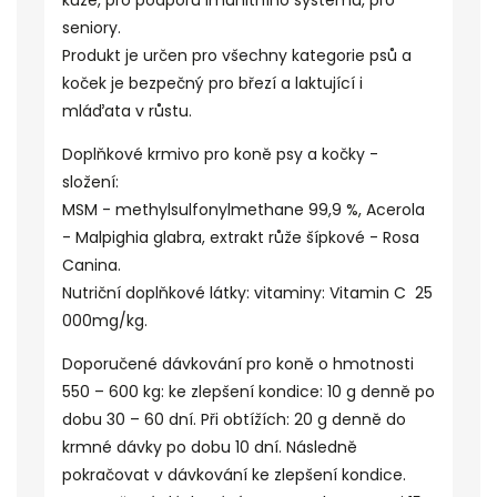
kůže, pro podporu imunitního systému, pro
seniory.
Produkt je určen pro všechny kategorie psů a
koček je bezpečný pro březí a laktující i
mláďata v růstu.
Doplňkové krmivo pro koně psy a kočky -
složení:
MSM - methylsulfonylmethane 99,9 %, Acerola
- Malpighia glabra,
extrakt
růže šípkové - Rosa
Canina.
Nutriční doplňkové látky: vitaminy: Vitamin C 25
000mg/kg.
Doporučené dávkování pro koně o hmotnosti
550 – 600 kg:
ke zlepšení kondice
: 10 g denně po
dobu 30 – 60 dní. Při obtížích: 20 g denně do
krmné dávky po dobu 10 dní. Následně
pokračovat v dávkování ke zlepšení kondice.