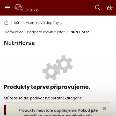
/
Kůň
/
Vitamínové doplňky
/
Detoxikace - podpora ledvin a jater
/
NutriHorse
NutriHorse
Produkty teprve připravujeme.
Můžete se ale podívat na ostatní kategorie.
Zpět do obchodu
Produkty neustále doplňujeme. Pokud jste
nenašli to co hledáte, neváhejte nás