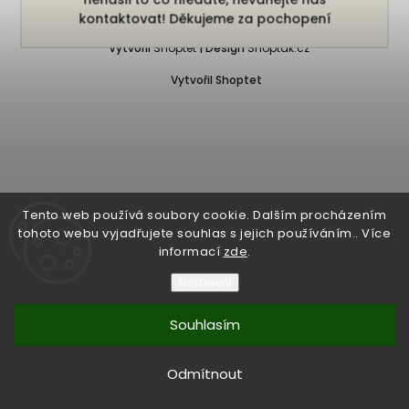
Copyright 2026
Bukefalos
. Všechna práva vyhrazena.
kontaktovat! Děkujeme za pochopení
Vytvořil
Shoptet
| Design
Shoptak.cz
Vytvořil Shoptet
Tento web používá soubory cookie. Dalším procházením
tohoto webu vyjadřujete souhlas s jejich používáním.. Více
informací
zde
.
Nastavení
Souhlasím
Odmítnout