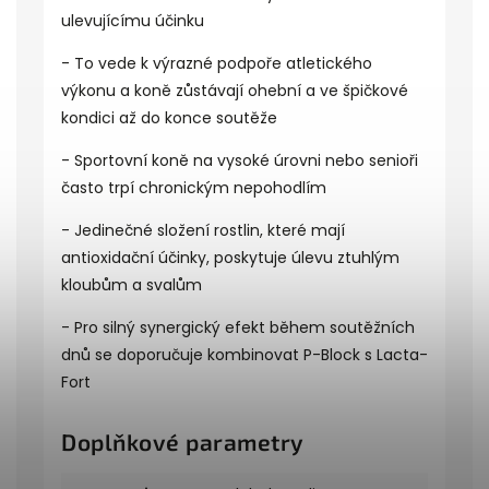
ulevujícímu účinku
- To vede k výrazné podpoře atletického
výkonu a koně zůstávají ohební a ve špičkové
kondici až do konce soutěže
- Sportovní koně na vysoké úrovni nebo senioři
často trpí chronickým nepohodlím
- Jedinečné složení rostlin, které mají
antioxidační účinky, poskytuje úlevu ztuhlým
kloubům a svalům
- Pro silný synergický efekt během soutěžních
dnů se doporučuje kombinovat P-Block s Lacta-
Fort
Doplňkové parametry