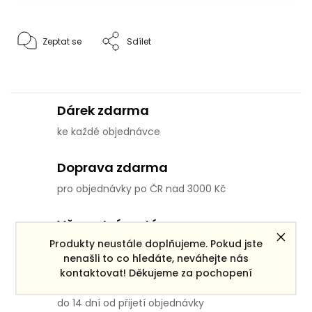
Zeptat se
Sdílet
Dárek zdarma
ke každé objednávce
Doprava zdarma
pro objednávky po ČR nad 3000 Kč
Věrnostní systém
Produkty neustále doplňujeme. Pokud jste
pro všechny registrované zákazníky
nenašli to co hledáte, neváhejte nás
kontaktovat! Děkujeme za pochopení
Výměna nevhodného zboží
do 14 dní od přijetí objednávky