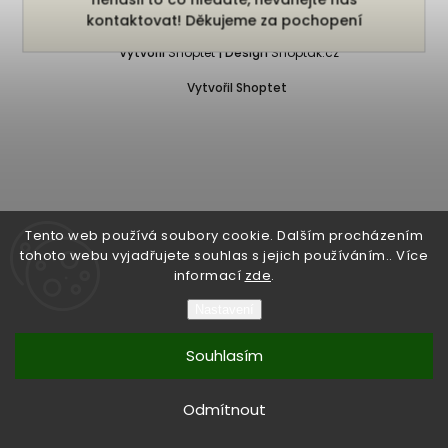
Copyright 2026
Bukefalos
. Všechna práva vyhrazena.
kontaktovat! Děkujeme za pochopení
Vytvořil
Shoptet
| Design
Shoptak.cz
Vytvořil Shoptet
Tento web používá soubory cookie. Dalším procházením
tohoto webu vyjadřujete souhlas s jejich používáním.. Více
informací
zde
.
Nastavení
Souhlasím
Odmítnout