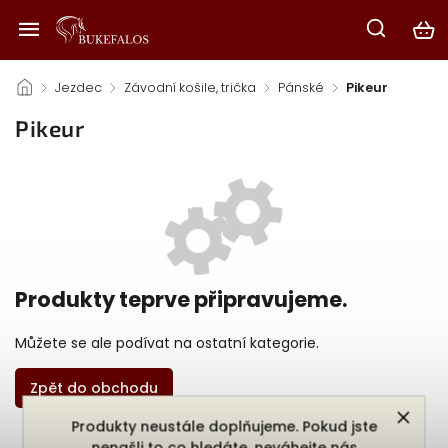
/
Jezdec
/
Závodní košile, trička
/
Pánské
/
Pikeur
Pikeur
Produkty teprve připravujeme.
Můžete se ale podívat na ostatní kategorie.
Zpět do obchodu
Produkty neustále doplňujeme. Pokud jste
nenašli to co hledáte, neváhejte nás