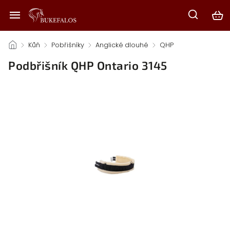
/
Kůň
/
Pobřišníky
/
Anglické dlouhé
/
QHP
/
Podbřišník QHP Ontario 3145