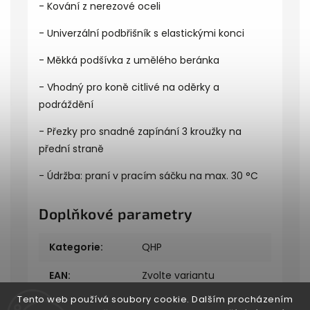
- Kování z nerezové oceli
- Univerzální podbřišník s elastickými konci
- Měkká podšívka z umělého beránka
- Vhodný pro koně citlivé na oděrky a
podráždění
- Přezky pro snadné zapínání 3 kroužky na
přední straně
- Údržba: praní v pracím sáčku na max. 30 °C
Doplňkové parametry
Kategorie
:
QHP
EAN
:
Zvolte variantu
Tento web používá soubory cookie. Dalším procházením