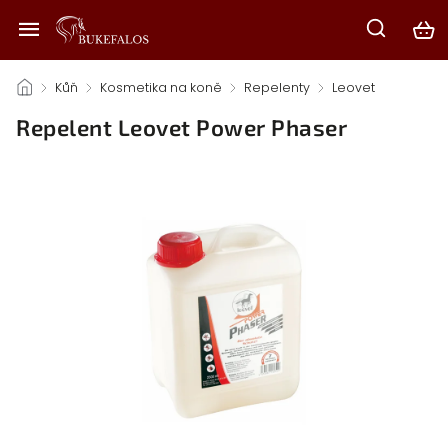
/
Kůň
/
Kosmetika na koně
/
Repelenty
/
Leovet
/
Repelent Leovet Power Phaser