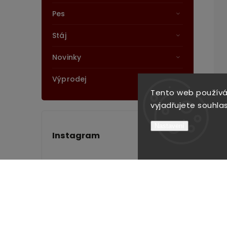
Pes
Stáj
Novinky
Výprodej
Tento web používá
vyjadřujete souhlas
Nastavení
Instagram
Sledovat na Instagramu
Nákupní košík