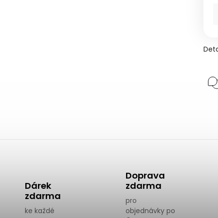
Deta
Doprava
Dárek
zdarma
zdarma
pro
ke každé
objednávky po