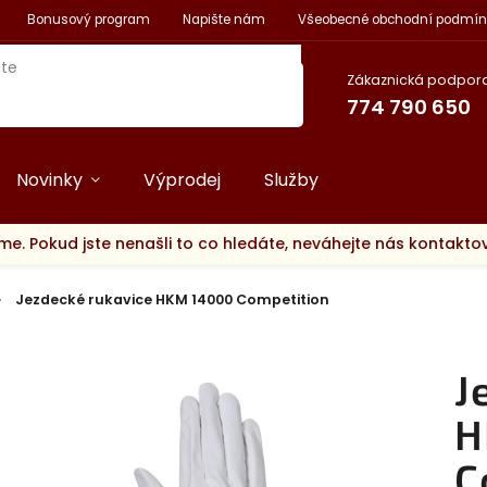
Bonusový program
Napište nám
Všeobecné obchodní podmín
Zákaznická podpora
774 790 650
Novinky
Výprodej
Služby
me. Pokud jste nenašli to co hledáte, neváhejte nás kontakt
/
Jezdecké rukavice HKM 14000 Competition
J
H
C