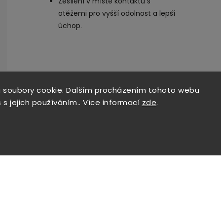
Zesílení v místě kontaktu s
otěžemi pro vyšší odolnost a lepší
úchop.
 soubory cookie. Dalším procházením tohoto webu
 s jejich používáním.. Více informací
zde
.