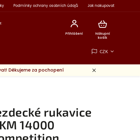
ky
Podmínky ochrany osobních údajů
Jak nakupovat
:
Přihlášení
Nákupní
košík
CZK
ovat! Děkujeme za pochopení
ezdecké rukavice
KM 14000
ompetition