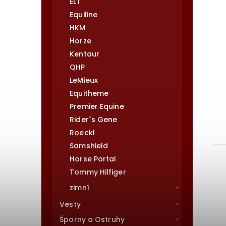
ELT
Equiline
HKM
Horze
Kentaur
QHP
LeMieux
Equitheme
Premier Equine
Rider´s Gene
Roeckl
Samshield
Horse Portal
Tommy Hilfiger
zimní
Vesty
Šporny a Ostruhy