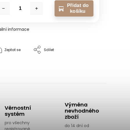
Přidat do
košíku
ilní informace
Zeptat se
Sdílet
Výměna
Věrnostní
nevhodného
systém
zboží
pro všechny
do 14 dní od
registrované