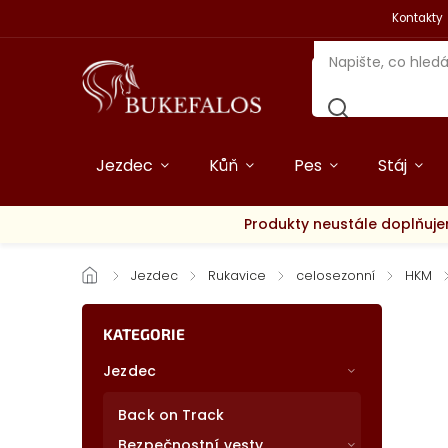
Kontakty
Jezdec
Kůň
Pes
Stáj
Produkty neustále doplňuje
/
Jezdec
/
Rukavice
/
celosezonní
/
HKM
KATEGORIE
Jezdec
Back on Track
Bezpečnostní vesty