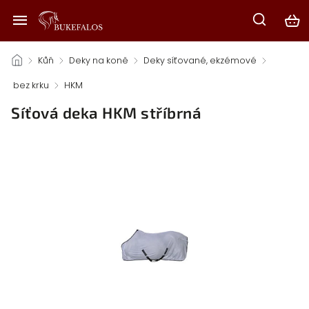
/
Kůň
/
Deky na koně
/
Deky síťované, ekzémové
/
bez krku
/
HKM
/
Síťová deka HKM stříbrná