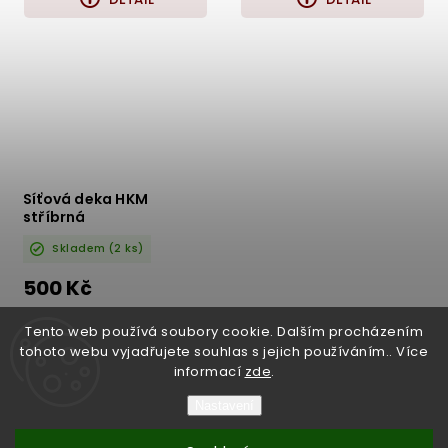
Síťová deka HKM
stříbrná
Skladem
(2 ks)
500 Kč
DETAIL
Tento web používá soubory cookie. Dalším procházením
tohoto webu vyjadřujete souhlas s jejich používáním.. Více
informací
zde
.
Nastavení
Copyright 2026
Bukefalos
. Všechna práva vyhrazena.