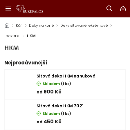
/
Kůň
/
Deky na koně
/
Deky síťované, ekzémové
/
bez krku
/
HKM
HKM
Nejprodávanější
Síťová deka HKM nanuková
Skladem
(1 ks)
900 Kč
od
Síťová deka HKM 7021
Skladem
(1 ks)
450 Kč
od