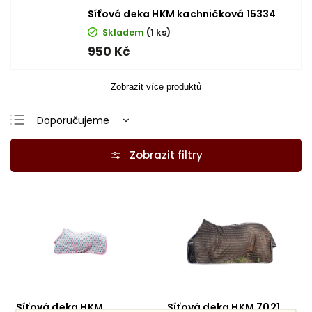
Síťová deka HKM kachničková 15334
Skladem
(1 ks)
950 Kč
Zobrazit více produktů
Doporučujeme
Nejlevnější
Nejdražší
Nejprodávanější
Abecedně
Síťová deka HKM
Síťová deka HKM 7021