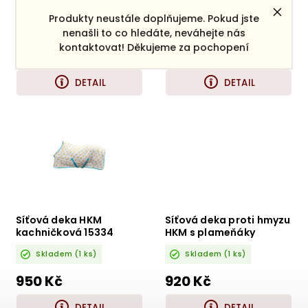
nanuková
Produkty neustále doplňujeme. Pokud jste
Skladem
(1 ks)
Skladem
(1 ks)
nenašli to co hledáte, neváhejte nás
kontaktovat! Děkujeme za pochopení
900 Kč
450 Kč
od
od
DETAIL
DETAIL
Síťová deka HKM
Síťová deka proti hmyzu
kachničková 15334
HKM s plameňáky
Skladem
(1 ks)
Skladem
(1 ks)
950 Kč
920 Kč
DETAIL
DETAIL