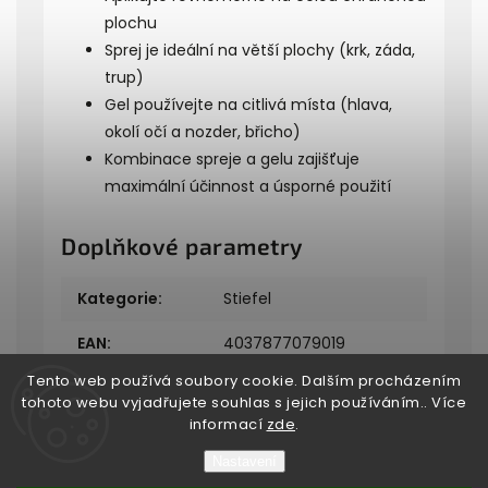
plochu
Sprej je ideální na větší plochy (krk, záda,
trup)
Gel používejte na citlivá místa (hlava,
okolí očí a nozder, břicho)
Kombinace spreje a gelu zajišťuje
maximální účinnost a úsporné použití
Doplňkové parametry
Kategorie
:
Stiefel
EAN
:
4037877079019
Tento web používá soubory cookie. Dalším procházením
tohoto webu vyjadřujete souhlas s jejich používáním.. Více
informací
zde
.
Nastavení
Copyright 2026
Bukefalos
. Všechna práva vyhrazena.