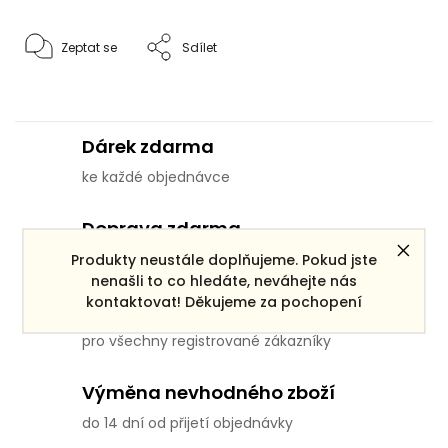
Zeptat se
Sdílet
Dárek zdarma
ke každé objednávce
Doprava zdarma
pro objednávky po ČR nad 3000 Kč
Produkty neustále doplňujeme. Pokud jste
nenašli to co hledáte, neváhejte nás
kontaktovat! Děkujeme za pochopení
Věrnostní systém
pro všechny registrované zákazníky
Výměna nevhodného zboží
do 14 dní od přijetí objednávky