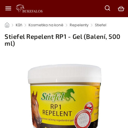
/
Kůň
/
Kosmetika na koně
/
Repelenty
/
Stiefel
/
Stiefel Repelent RP1 - Gel (Balení, 500
ml)