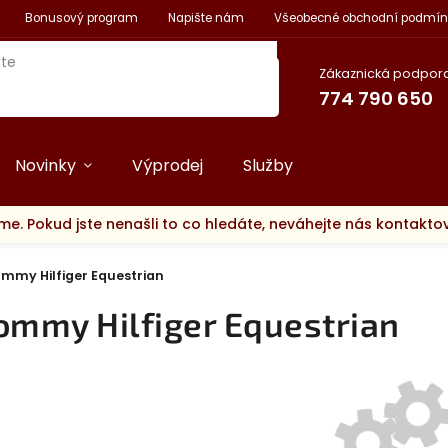
Bonusový program
Napište nám
Všeobecné obchodní podmín
Zákaznická podpora
774 790 650
Novinky
Výprodej
Služby
me. Pokud jste nenašli to co hledáte, neváhejte nás kontakt
mmy Hilfiger Equestrian
ommy Hilfiger Equestrian