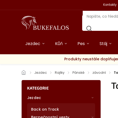
Kontakty
Jezdec
Kůň
Pes
Stáj
Produkty neustále doplňuje
/
Jezdec
/
Rajtky
/
Pánské
/
závodní
/
To
T
KATEGORIE
Jezdec
Back on Track
Bezpečnostní vesty