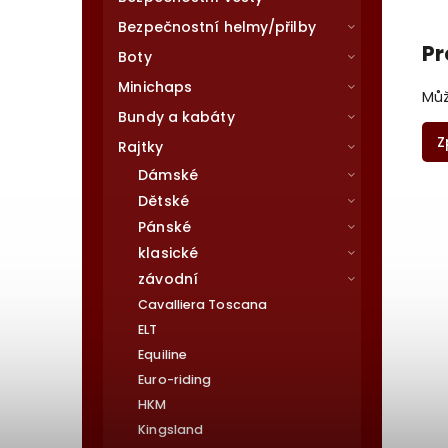
Bezpečnostní helmy/přilby
Pr
Boty
Minichaps
Můž
Bundy a kabáty
Z
Rajtky
Dámské
Dětské
Pánské
klasické
závodní
Cavalliera Toscana
ELT
Equiline
Euro-riding
HKM
Kingsland