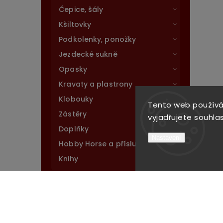
Čepice, šály
Kšiltovky
Podkolenky, ponožky
Jezdecké sukně
Opasky
Kravaty a plastrony
Klobouky
Tento web používá
Zástěry
vyjadřujete souhlas
Doplňky
Nastavení
Hobby Horse a příslušenství
Knihy
Kůň
Pes