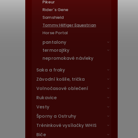
Pikeur
Rider´s Gene
Samshield
Tommy Hilfiger Equestrian
Horse Portal
pantalony
termorajtky
nepromokavé návleky
Saka a fraky
Závodní košile, trička
Volnočasové oblečení
Rukavice
Vesty
Šporny a Ostruhy
Tréninkové vysílačky WHIS
Biče