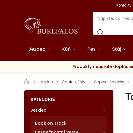
Kontakty
Jezdec
Kůň
Pes
Stáj
Produkty neustále doplňuje
/
Jezdec
/
Čepice, šály
/
čepice, čelenky
/
T
KATEGORIE
Jezdec
Back on Track
Bezpečnostní vesty