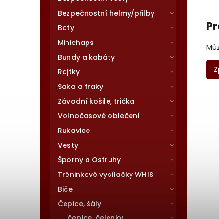
Bezpečnostní helmy/přilby
Pr
Boty
Minichaps
Můž
Bundy a kabáty
Z
Rajtky
Saka a fraky
Závodní košile, trička
Volnočasové oblečení
Rukavice
Vesty
Šporny a Ostruhy
Tréninkové vysílačky WHIS
Biče
Čepice, šály
čepice, čelenky