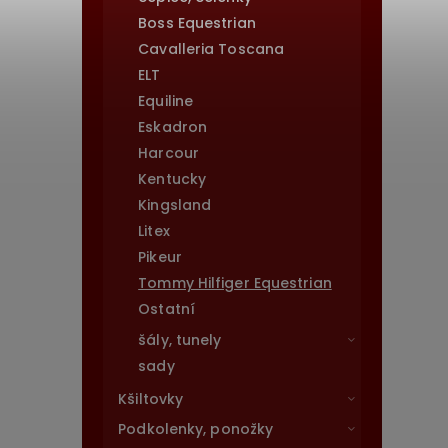
Boss Equestrian
Cavalleria Toscana
ELT
Equiline
Eskadron
Harcour
Kentucky
Kingsland
Litex
Pikeur
Tommy Hilfiger Equestrian
Ostatní
šály, tunely
sady
Kšiltovky
Podkolenky, ponožky