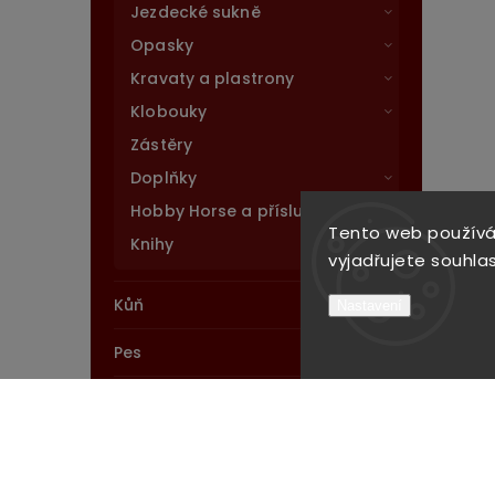
Jezdecké sukně
Opasky
Kravaty a plastrony
Klobouky
Zástěry
Doplňky
Hobby Horse a příslušenství
Tento web používá
Knihy
vyjadřujete souhlas
Kůň
Nastavení
Pes
Stáj
Novinky