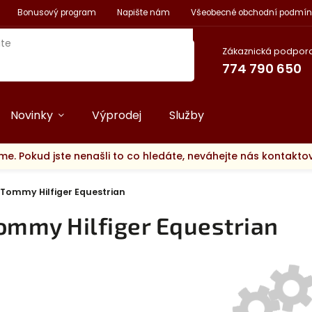
Bonusový program
Napište nám
Všeobecné obchodní podmín
Zákaznická podpora
774 790 650
Novinky
Výprodej
Služby
me. Pokud jste nenašli to co hledáte, neváhejte nás kontakt
Tommy Hilfiger Equestrian
ommy Hilfiger Equestrian