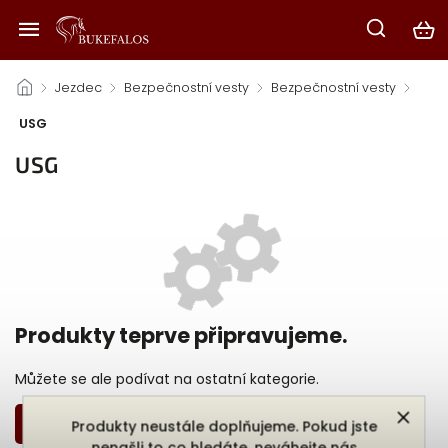
/
Jezdec
/
Bezpečnostní vesty
/
Bezpečnostní vesty
/
USG
USG
Produkty teprve připravujeme.
Můžete se ale podívat na ostatní kategorie.
Zpět do obchodu
Produkty neustále doplňujeme. Pokud jste
nenašli to co hledáte, neváhejte nás