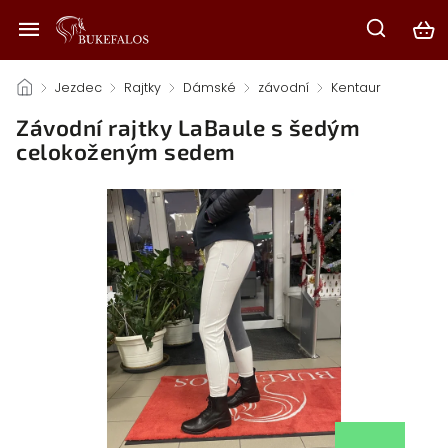
/
Jezdec
/
Rajtky
/
Dámské
/
závodní
/
Kentaur
/
Závodní rajtky LaBaule s šedým
celokoženým sedem