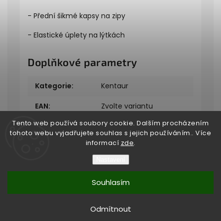
- Přední šikmé kapsy na zipy
- Elastické úplety na lýtkách
Doplňkové parametry
Kategorie
:
Kentaur
EAN
:
Zvolte variantu
Tento web používá soubory cookie. Dalším procházením
tohoto webu vyjadřujete souhlas s jejich používáním.. Více
informací
zde
.
Nastavení
Copyright 2026
Bukefalos
. Všechna práva vyhrazena.
Souhlasím
Vytvořil
Shoptet
| Design
Shoptak.cz
Vytvořil Shoptet
Odmítnout