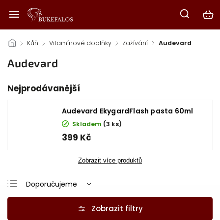
/
Kůň
/
Vitamínové doplňky
/
Zažívání
/
Audevard
Audevard
Nejprodávanější
Audevard EkygardFlash pasta 60ml
Skladem
(3 ks)
399 Kč
Zobrazit více produktů
Doporučujeme
Nejlevnější
Nejdražší