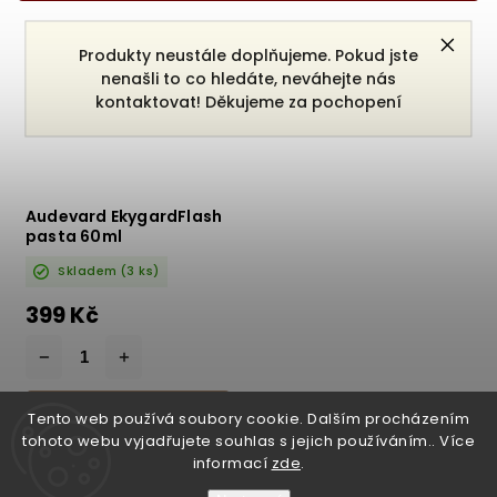
Nejprodávanější
Produkty neustále doplňujeme. Pokud jste
Abecedně
nenašli to co hledáte, neváhejte nás
kontaktovat! Děkujeme za pochopení
Audevard EkygardFlash
pasta 60ml
Skladem
(3 ks)
399 Kč
DO KOŠÍKU
Tento web používá soubory cookie. Dalším procházením
tohoto webu vyjadřujete souhlas s jejich používáním.. Více
informací
zde
.