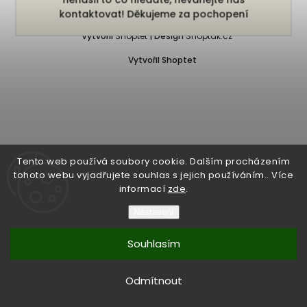
Copyright 2026
Bukefalos
. Všechna práva vyhrazena.
kontaktovat! Děkujeme za pochopení
Vytvořil
Shoptet
| Design
Shoptak.cz
Vytvořil Shoptet
Tento web používá soubory cookie. Dalším procházením
tohoto webu vyjadřujete souhlas s jejich používáním.. Více
informací
zde
.
Nastavení
Souhlasím
Odmítnout