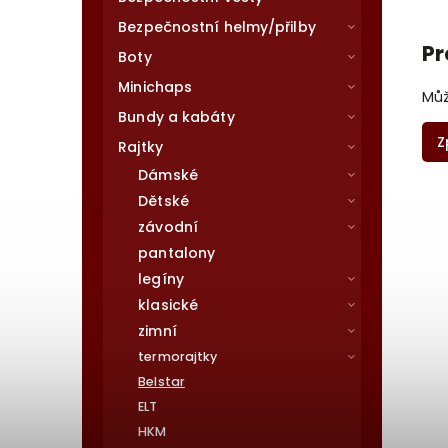
Bezpečnostní helmy/přilby
Pr
Boty
Minichaps
Můž
Bundy a kabáty
Z
Rajtky
Dámské
Dětské
závodní
pantalony
legíny
klasické
zimní
termorajtky
Belstar
ELT
HKM