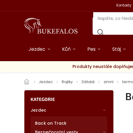
Kontakty
Jezdec
Kůň
Pes
Stáj
Produkty neustále doplňuje
/
Jezdec
/
Rajtky
/
Dětské
/
zimní
/
termo
B
KATEGORIE
Jezdec
Back on Track
Bezpečnostní vesty