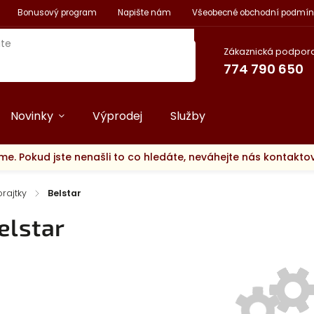
Bonusový program
Napište nám
Všeobecné obchodní podmín
Zákaznická podpora
774 790 650
Novinky
Výprodej
Služby
me. Pokud jste nenašli to co hledáte, neváhejte nás kontakt
rajtky
/
Belstar
elstar