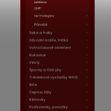
LeMieux
QHP
termolegíny
Pánské
Saka a fraky
Závodní košile, trička
Volnočasové oblečení
Rukavice
Vesty
Šporny a Ostruhy
Tréninkové vysílačky WHIS
Biče
Čepice, šály
Kšiltovky
Podkolenky, ponožky