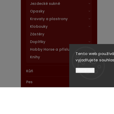
Jezdecké sukně
Opasky
Kravaty a plastrony
Klobouky
Zástěry
Doplňky
Hobby Horse a příslušenství
Tento web používá
Knihy
vyjadřujete souhlas
Kůň
Nastavení
Pes
Stáj
Novinky