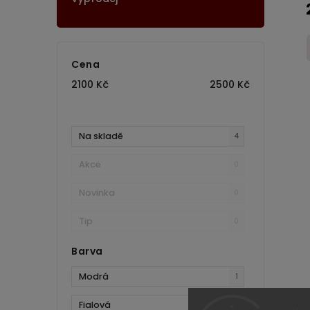
Cena
2100
Kč
2500
Kč
Na skladě
4
Akce
0
Novinka
0
Tip
0
Barva
Modrá
1
Fialová
2