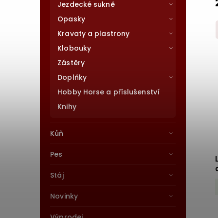
Jezdecké sukně
Opasky
Kravaty a plastrony
Klobouky
Zástěry
Doplňky
Hobby Horse a příslušenství
Knihy
Kůň
Pes
Stáj
Novinky
Výprodej