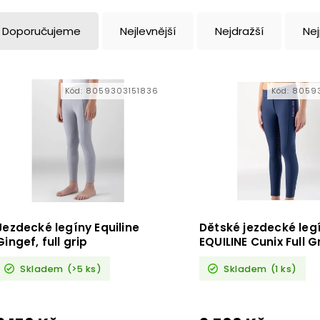
Doporučujeme
Nejlevnější
Nejdražší
Ne
Kód:
8059303151836
Kód:
80593
Jezdecké legíny Equiline
Dětské jezdecké leg
Gingef, full grip
EQUILINE Cunix Full G
EW125PN05025-215
Skladem
(>5 ks)
Skladem
(1 ks)