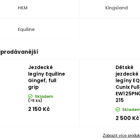
HKM
Kingsland
Equiline
jprodávanější
Jezdecké
Dětské
legíny Equiline
jezdecké
Gingef, full
legíny EQ
grip
Cunix Full
EW125PN
Skladem
215
(>5 ks)
2 150 Kč
Sklade
2 500 Kč
Zobrazit více produk