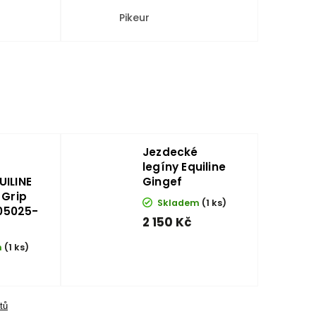
Pikeur
Jezdecké
legíny Equiline
UILINE
Gingef
 Grip
Skladem
(1 ks)
05025-
2 150 Kč
m
(1 ks)
tů