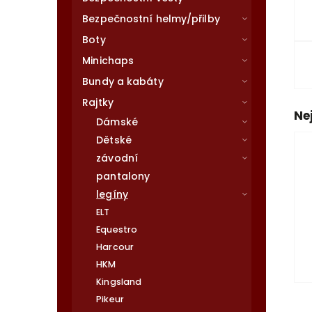
Bezpečnostní helmy/přilby
Boty
Minichaps
Bundy a kabáty
Rajtky
Ne
Dámské
Dětské
závodní
pantalony
legíny
ELT
Equestro
Harcour
HKM
Kingsland
Pikeur