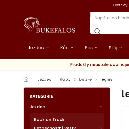
Kontakty
Jezdec
Kůň
Pes
Stáj
Produkty neustále doplňuje
/
Jezdec
/
Rajtky
/
Dětské
/
legíny
l
KATEGORIE
Jezdec
Back on Track
Bezpečnostní vesty