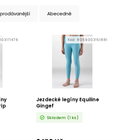
jprodávanější
Abecedně
03171476
Kód:
8059303151881
íny
Jezdecké legíny Equiline
rip
Gingef
Skladem
(1 ks)