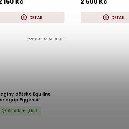
2 150 Kč
2 500 Kč
DETAIL
DETAIL
Kód:
8059303191740
Legíny dětské Equiline
celogrip Eqgensif
Skladem
(1 ks)