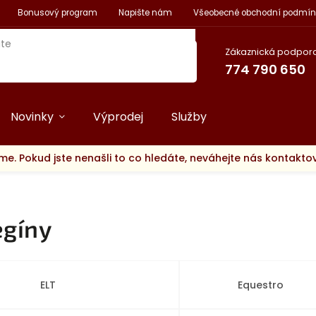
Bonusový program
Napište nám
Všeobecné obchodní podmín
Zákaznická podpora
774 790 650
Novinky
Výprodej
Služby
me. Pokud jste nenašli to co hledáte, neváhejte nás kontakt
egíny
ELT
Equestro