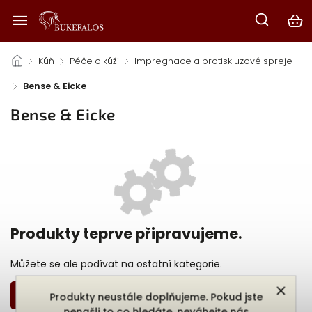
/
Kůň
/
Péče o kůži
/
Impregnace a protiskluzové spreje
/
Bense & Eicke
Bense & Eicke
Produkty teprve připravujeme.
Můžete se ale podívat na ostatní kategorie.
Zpět do obchodu
Produkty neustále doplňujeme. Pokud jste
nenašli to co hledáte, neváhejte nás