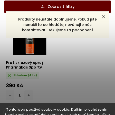
Nejlevnější
Nejdražší
Nejprodávanější
Produkty neustále doplňujeme. Pokud jste
nenašli to co hledáte, neváhejte nás
Abecedně
kontaktovat! Děkujeme za pochopení
Protiskluzový sprej
Pharmakas Sporty
200ml
Skladem
(4 ks)
390 Kč
DO KOŠÍKU
Tento web používá soubory cookie. Dalším procházením
tohoto webu vyjadřujete souhlas s jejich používáním.. Více