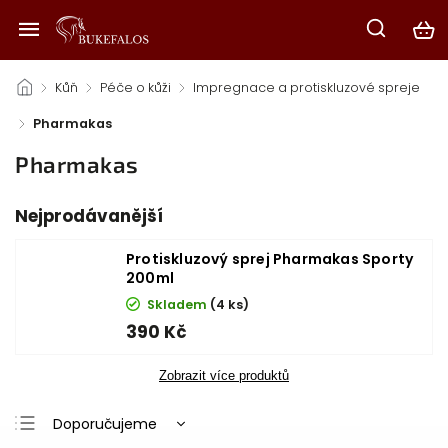
/
Kůň
/
Péče o kůži
/
Impregnace a protiskluzové spreje
/
Pharmakas
Pharmakas
Nejprodávanější
Protiskluzový sprej Pharmakas Sporty
200ml
Skladem
(4 ks)
390 Kč
Zobrazit více produktů
Doporučujeme