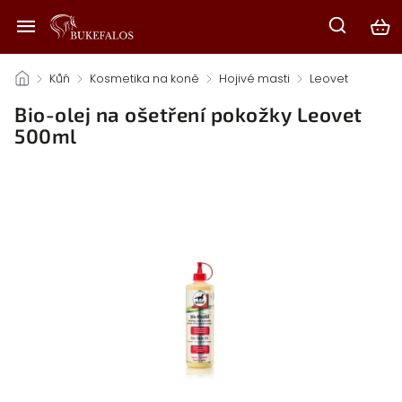
/
Kůň
/
Kosmetika na koně
/
Hojivé masti
/
Leovet
/
Bio-olej na ošetření pokožky Leovet
500ml