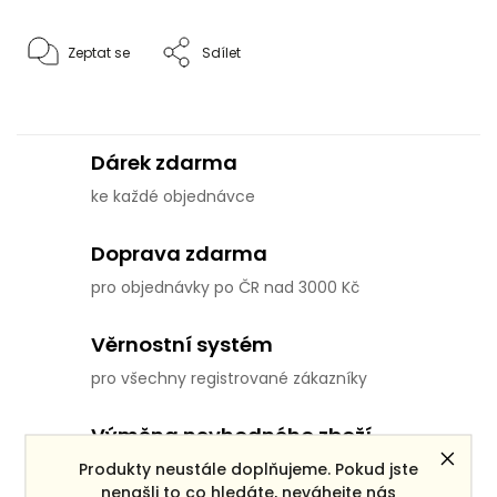
Zeptat se
Sdílet
Dárek zdarma
ke každé objednávce
Doprava zdarma
pro objednávky po ČR nad 3000 Kč
Věrnostní systém
pro všechny registrované zákazníky
Výměna nevhodného zboží
Produkty neustále doplňujeme. Pokud jste
do 14 dní od přijetí objednávky
nenašli to co hledáte, neváhejte nás