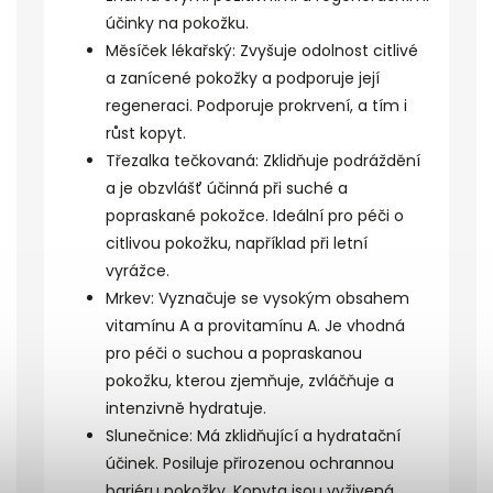
účinky na pokožku.
Měsíček lékařský: Zvyšuje odolnost citlivé
a zanícené pokožky a podporuje její
regeneraci. Podporuje prokrvení, a tím i
růst kopyt.
Třezalka tečkovaná: Zklidňuje podráždění
a je obzvlášť účinná při suché a
popraskané pokožce. Ideální pro péči o
citlivou pokožku, například při letní
vyrážce.
Mrkev: Vyznačuje se vysokým obsahem
vitamínu A a provitamínu A. Je vhodná
pro péči o suchou a popraskanou
pokožku, kterou zjemňuje, zvláčňuje a
intenzivně hydratuje.
Slunečnice: Má zklidňující a hydratační
účinek. Posiluje přirozenou ochrannou
bariéru pokožky. Kopyta jsou vyživená,