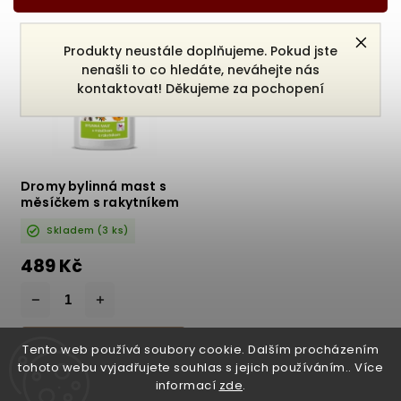
Nejdražší
Nejprodávanější
Produkty neustále doplňujeme. Pokud jste
Abecedně
nenašli to co hledáte, neváhejte nás
kontaktovat! Děkujeme za pochopení
Dromy bylinná mast s
měsíčkem s rakytníkem
500ml
Skladem
(3 ks)
489 Kč
DO KOŠÍKU
Tento web používá soubory cookie. Dalším procházením
tohoto webu vyjadřujete souhlas s jejich používáním.. Více
informací
zde
.