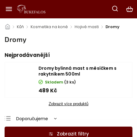
/
Kůň
/
Kosmetika na koně
/
Hojivé masti
/
Dromy
Dromy
Nejprodávanější
Dromy bylinná mast s měsíčkem s
rakytníkem 500ml
Skladem
(3 ks)
489 Kč
Zobrazit více produktů
Doporučujeme
Nejlevnější