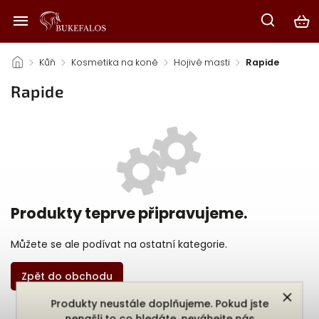
/
Kůň
/
Kosmetika na koně
/
Hojivé masti
/
Rapide
Rapide
Produkty teprve připravujeme.
Můžete se ale podívat na ostatní kategorie.
Zpět do obchodu
Produkty neustále doplňujeme. Pokud jste
nenašli to co hledáte, neváhejte nás