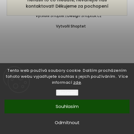
Copyright 2026
Bukefalos
. Všechna práva vyhrazena.
kontaktovat! Děkujeme za pochopení
Vytvořil
Shoptet
| Design
Shoptak.cz
Vytvořil Shoptet
Tento web používá soubory cookie. Dalším procházením
tohoto webu vyjadřujete souhlas s jejich používáním.. Více
informací
zde
.
Nastavení
Souhlasím
Odmítnout