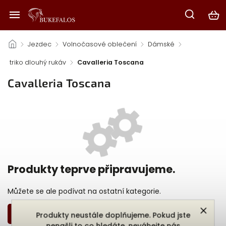
/
Jezdec
/
Volnočasové oblečení
/
Dámské
/
triko dlouhý rukáv
/
Cavalleria Toscana
Cavalleria Toscana
Produkty teprve připravujeme.
Můžete se ale podívat na ostatní kategorie.
Zpět do obchodu
Produkty neustále doplňujeme. Pokud jste
nenašli to co hledáte, neváhejte nás