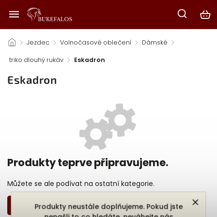
/
Jezdec
/
Volnočasové oblečení
/
Dámské
/
triko dlouhý rukáv
/
Eskadron
Eskadron
Produkty teprve připravujeme.
Můžete se ale podívat na ostatní kategorie.
Zpět do obchodu
Produkty neustále doplňujeme. Pokud jste
nenašli to co hledáte, neváhejte nás