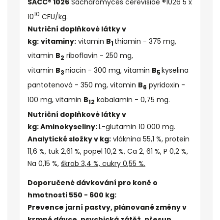
SACC® 1026
Sacharomyces cerevisiae ®1026 5 x
10
10
CFU/kg.
Nutriční doplňkové látky v
kg:
vitaminy
:
vitamin
B
thiamin
- 375 mg,
1
vitamin
B
riboflavin
- 250 mg,
2
vitamin
B
niacin
- 300 mg,
vitamin
B
kyselina
3
5
pantotenová
- 350 mg, vitamin
B
pyridoxin
-
6
100 mg, vitamin
B
kobalamin
- 0,75 mg.
12
Nutriční doplňkové látky v
kg:
Aminokyseliny
:
L-glutamin
10 000 mg.
Analytické složky v kg:
vláknina 55,1 %, protein
11,6 %, tuk 2,61 %, popel 10,2 %,
Ca 2, 61 %, P 0,2 %,
Na 0,15 %,
škrob 3,4 %, cukry 0,55 %.
Doporučené dávkování pro koně o
hmotnosti 550 - 600 kg:
Prevence jarní pastvy, plánované změny v
krmné dávce, psychická zátěž, přesun,