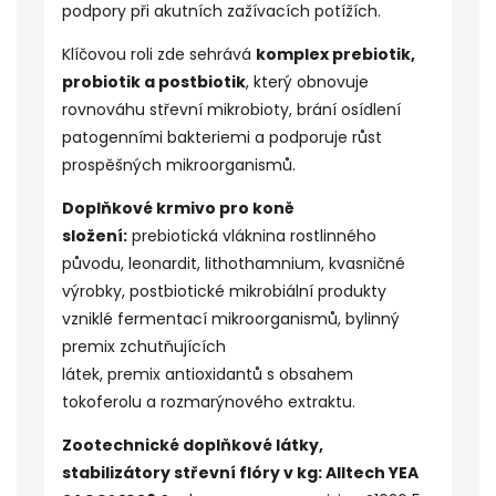
podpory při akutních zažívacích potížích.
Klíčovou roli zde sehrává
komplex prebiotik,
probiotik a
postbiotik
, který obnovuje
rovnováhu střevní mikrobioty, brání osídlení
patogenními bakteriemi a podporuje růst
prospěšných mikroorganismů.
Doplňkové krmivo pro koně
složení:
prebiotická
vláknina
rostlinného
původu,
leonardit, lithothamnium, kvasničné
výrobky, postbiotické mikrobiální produkty
vzniklé fermentací mikroorganismů
, bylinný
premix zchutňujících
látek, premix
antioxidantů
s obsahem
tokoferolu a rozmarýnového extraktu.
Zootechnické doplňkové látky,
stabilizátory střevní flóry v kg: Alltech YEA