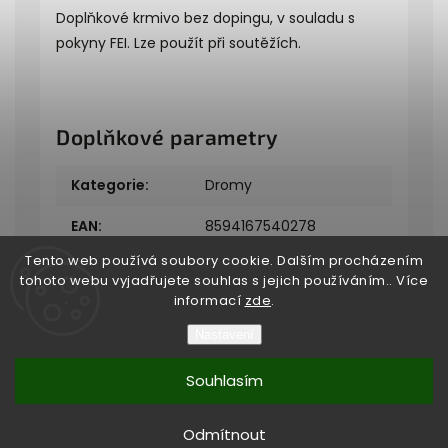
Doplňkové krmivo bez dopingu, v souladu s
pokyny
FEI
. Lze použít při soutěžích.
Doplňkové parametry
Kategorie
:
Dromy
EAN
:
8594167540278
Tento web používá soubory cookie. Dalším procházením
tohoto webu vyjadřujete souhlas s jejich používáním.. Více
informací
zde
.
Nastavení
Copyright 2026
Bukefalos
. Všechna práva vyhrazena.
Souhlasím
Vytvořil
Shoptet
| Design
Shoptak.cz
Vytvořil Shoptet
Odmítnout