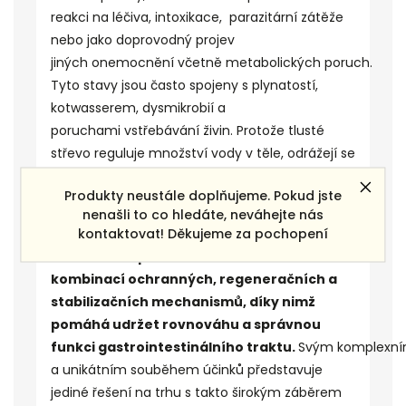
reakci na léčiva,
intoxikace
, parazitární zátěže
nebo jako doprovodný projev
jiných
onemocnění
včetně
metabolických
poruch.
Tyto stavy jsou často spojeny s plynatostí,
kotwasserem,
dysmikrobií
a
poruchami
vstřebávání
živin
. Protože tlusté
střevo reguluje množství vody v těle, odrážejí se
trávicí potíže i ve změnách konzistence trusu a
Produkty neustále doplňujeme. Pokud jste
mohou rychle vést k dehydrataci a zhoršení
nenašli to co hledáte, neváhejte nás
celkové kondice.
kontaktovat! Děkujeme za pochopení
Gastro Akut působí na více úrovních
kombinací ochranných, regeneračních a
stabilizačních mechanismů, díky nimž
pomáhá udržet rovnováhu a správnou
funkci
gastrointestinálního
traktu.
Svým
komplexn
a unikátním souběhem účinků představuje
jediné řešení na trhu s takto širokým záběrem