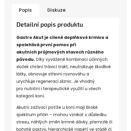
Popis
Diskuze
Detailní popis produktu
Gastro Akut je cílené doplňkové krmivo a
spolehlivá první pomoc při
akutních
průjmových
stavech různého
původu.
Díky vyvážené kombinaci účinných
složek chrání trávicí trakt, neutralizuje škodlivé
látky, obnovuje střevní rovnováhu a
urychluje
regeneraci
sliznic
. Je vhodný
pro
nutriční
i terapeutické využití u všech
kategorií koní.
Akutní zažívací potíže u koní mají široké
spektrum příčin – mohou vznikat v důsledku
stresu, náhlých změn krmné dávky, přemrzlé či
bohaté pastvy, hierarchické napětí ve stádě či