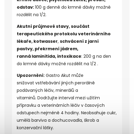
odstav:
100 g denně do krmné dávky možné
rozdělit na 1/2.
Akutní průjmové stavy, součást
terapeutického protokolu veterinárního
lékaře,
kotwasser
,
schvácení z jarní
pastvy, překrmení jádrem,
ranná
laminitida
, intoxikace
:
200 g na den
do krmné dávky možné rozdělit na 1/2 .
Upozornění:
Gastro Akut může
snižovat vstřebávání jiných perorálně
podávaných léčiv, minerálů a
vitaminů. Dodržujte interval mezi užitím
přípravku a veterinárních léčiv v časových
odstupech nejméně 4 hodiny.
Neobsahuje cukr,
umělá barviva a dochucovadla, škrob a
konzervační látky.