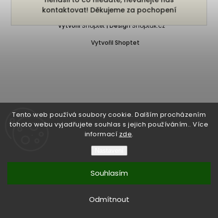
Copyright 2026
Bukefalos
. Všechna práva vyhrazena.
kontaktovat! Děkujeme za pochopení
Vytvořil
Shoptet
| Design
Shoptak.cz
Vytvořil Shoptet
Tento web používá soubory cookie. Dalším procházením
tohoto webu vyjadřujete souhlas s jejich používáním.. Více
informací
zde
.
Nastavení
Souhlasím
Odmítnout