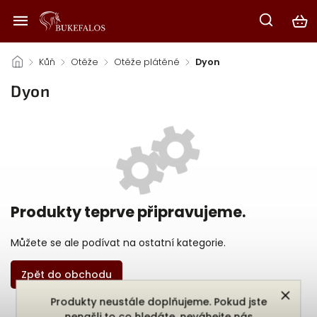
/
Kůň
/
Otěže
/
Otěže plátěné
/
Dyon
Dyon
Produkty teprve připravujeme.
Můžete se ale podívat na ostatní kategorie.
Zpět do obchodu
Produkty neustále doplňujeme. Pokud jste
nenašli to co hledáte, neváhejte nás