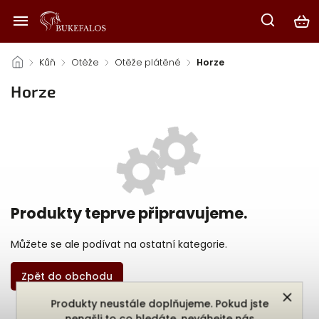
/
Kůň
/
Otěže
/
Otěže plátěné
/
Horze
Horze
Produkty teprve připravujeme.
Můžete se ale podívat na ostatní kategorie.
Zpět do obchodu
Produkty neustále doplňujeme. Pokud jste
nenašli to co hledáte, neváhejte nás