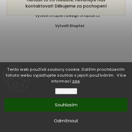
Copyright 2026
Bukefalos
. Všechna práva vyhrazena.
kontaktovat! Děkujeme za pochopení
Vytvořil
Shoptet
| Design
Shoptak.cz
Vytvořil Shoptet
Tento web používá soubory cookie. Dalším procházením
tohoto webu vyjadřujete souhlas s jejich používáním.. Více
informací
zde
.
Nastavení
Souhlasím
Odmítnout