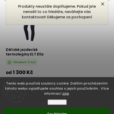
Nejprodávanější
Produkty neustále doplňujeme. Pokud jste
nenašli to co hledáte, neváhejte nás
Abecedně
kontaktovat! Děkujeme za pochopení
Dětské jezdecké
termolegíny ELT Ella
Skladem
(1 ks)
1 300 Kč
od
DETAIL
Tento web používá soubory cookie. Dalším procházením
tohoto webu vyjadřujete souhlas s jejich používáním.. Více
informací
zde
.
Nastavení
Copyright 2026
Bukefalos
. Všechna práva vyhrazena.
Souhlasím