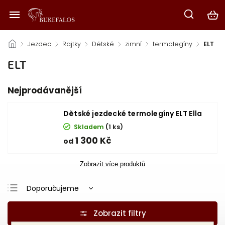
/
Jezdec
/
Rajtky
/
Dětské
/
zimní
/
termolegíny
/
ELT
ELT
Nejprodávanější
Dětské jezdecké termolegíny ELT Ella
Skladem
(1 ks)
1 300 Kč
od
Zobrazit více produktů
Doporučujeme
Nejlevnější
Nejdražší