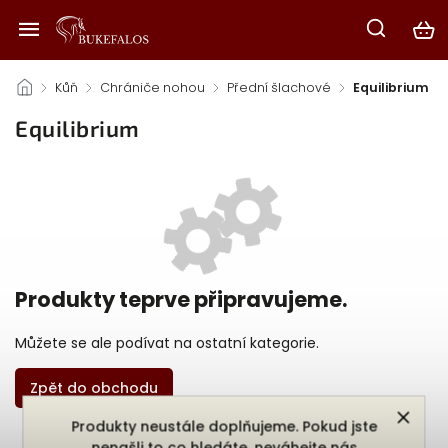
/
Kůň
/
Chrániče nohou
/
Přední šlachové
/
Equilibrium
Equilibrium
Produkty teprve připravujeme.
Můžete se ale podívat na ostatní kategorie.
Zpět do obchodu
Produkty neustále doplňujeme. Pokud jste
nenašli to co hledáte, neváhejte nás