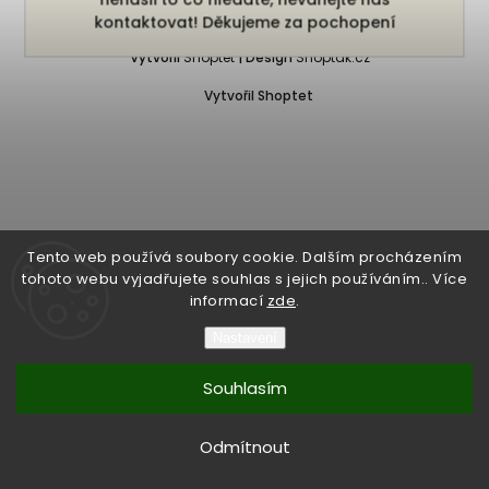
Copyright 2026
Bukefalos
. Všechna práva vyhrazena.
kontaktovat! Děkujeme za pochopení
Vytvořil
Shoptet
| Design
Shoptak.cz
Vytvořil Shoptet
Tento web používá soubory cookie. Dalším procházením
tohoto webu vyjadřujete souhlas s jejich používáním.. Více
informací
zde
.
Nastavení
Souhlasím
Odmítnout