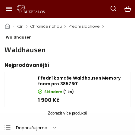
/
Kůň
/
Chrániče nohou
/
Přední šlachové
/
Waldhausen
Waldhausen
Nejprodávanější
Přední kamaše Waldhausen Memory
foam pro 3857601
Skladem
(1 ks)
1 900 Kč
Zobrazit více produktů
Doporučujeme