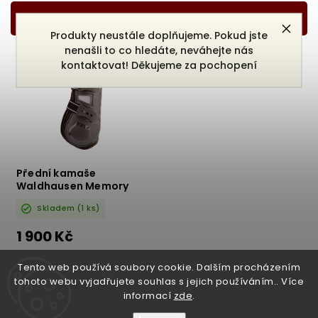
Nejlevnější
Nejdražší
Produkty neustále doplňujeme. Pokud jste
nenašli to co hledáte, neváhejte nás
Nejprodávanější
kontaktovat! Děkujeme za pochopení
Abecedně
Přední kamaše
Waldhausen Memory
foam pro 3857601
Skladem
(1 ks)
1 900 Kč
DETAIL
Tento web používá soubory cookie. Dalším procházením
tohoto webu vyjadřujete souhlas s jejich používáním.. Více
informací
zde
.