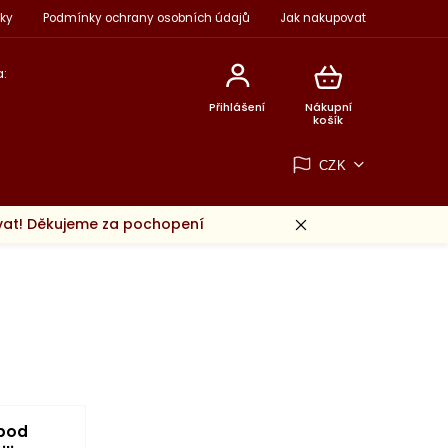
ky
Podmínky ochrany osobních údajů
Jak nakupovat
:
Přihlášení
Nákupní
košík
CZK
ovat! Děkujeme za pochopení
pod