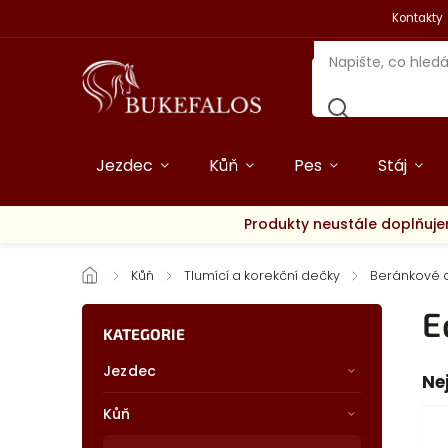
Kontakty
Jezdec
Kůň
Pes
Stáj
Produkty neustále doplňuje
/
Kůň
/
Tlumící a korekční dečky
/
Beránkové 
E
KATEGORIE
Jezdec
Ne
Kůň