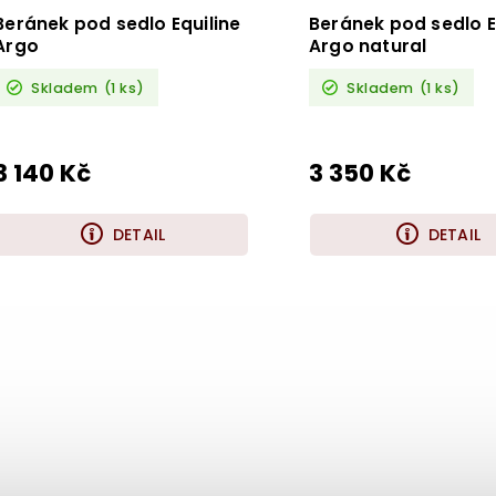
Beránek pod sedlo Equiline
Beránek pod sedlo E
Argo
Argo natural
Skladem
(1 ks)
Skladem
(1 ks)
3 140 Kč
3 350 Kč
DETAIL
DETAIL