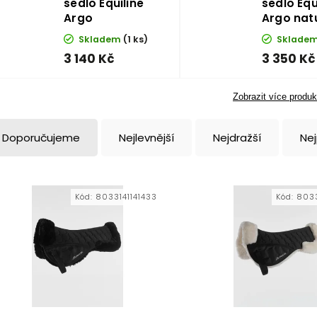
sedlo Equiline
sedlo Equ
Argo
Argo nat
Skladem
(1 ks)
Sklade
3 140 Kč
3 350 Kč
Zobrazit více produk
Doporučujeme
Nejlevnější
Nejdražší
Ne
Kód:
8033141141433
Kód:
8033