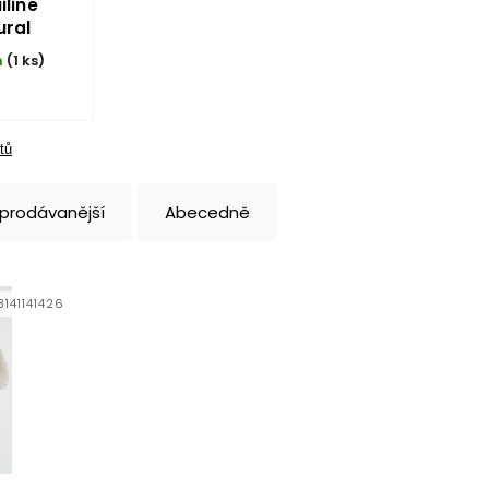
iline
ural
m
(1 ks)
tů
jprodávanější
Abecedně
141141426