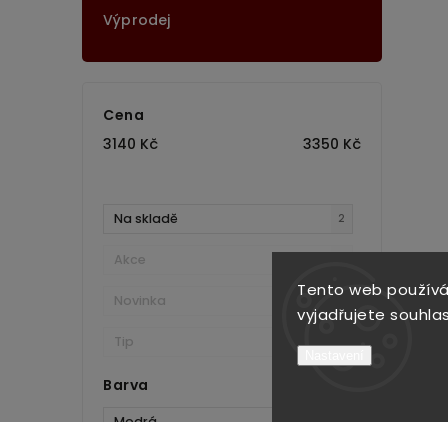
Výprodej
Cena
3140
Kč
3350
Kč
Na skladě
2
Akce
0
Tento web používá
Novinka
0
vyjadřujete souhlas
Tip
0
Nastavení
Barva
Modrá
1