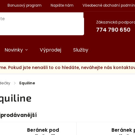
Bonusový program
Napište nám
Všeobecné obchodní podmín
Zákaznická podpora
774 790 650
Novinky
Výprodej
Služby
me. Pokud jste nenašli to co hledáte, neváhejte nás kontakt
dečky
/
Equiline
quiline
jprodávanější
Beránek pod
Beránek 