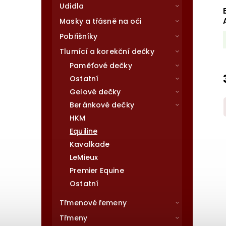
Udidla
Masky a třásně na oči
Pobřišníky
Tlumící a korekční dečky
Paměťové dečky
Ostatní
Gelové dečky
Beránkové dečky
HKM
Equiline
Kavalkade
LeMieux
Premier Equine
Ostatní
Třmenové řemeny
Třmeny