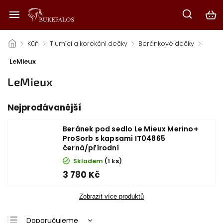
/
Kůň
/
Tlumící a korekční dečky
/
Beránkové dečky
/
LeMieux
LeMieux
Nejprodávanější
Beránek pod sedlo Le Mieux Merino+
ProSorb s kapsami IT04865
černá/přírodní
Skladem
(1 ks)
3 780 Kč
Zobrazit více produktů
Doporučujeme