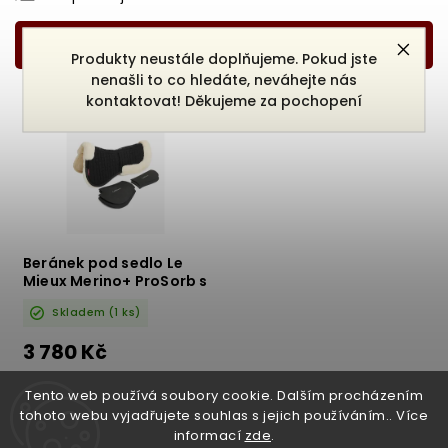
Nejlevnější
Nejdražší
Produkty neustále doplňujeme. Pokud jste
nenašli to co hledáte, neváhejte nás
Nejprodávanější
kontaktovat! Děkujeme za pochopení
Abecedně
Beránek pod sedlo Le
Mieux Merino+ ProSorb s
kapsami IT04865
Skladem
(1 ks)
černá/přírodní
3 780 Kč
DETAIL
Tento web používá soubory cookie. Dalším procházením
tohoto webu vyjadřujete souhlas s jejich používáním.. Více
informací
zde
.