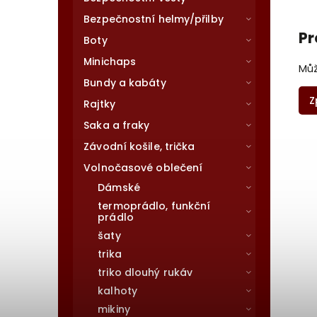
Bezpečnostní helmy/přilby
Pr
Boty
Minichaps
Můž
Bundy a kabáty
Z
Rajtky
Saka a fraky
Závodní košile, trička
Volnočasové oblečení
Dámské
termoprádlo, funkční
prádlo
šaty
trika
triko dlouhý rukáv
kalhoty
mikiny