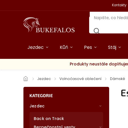
Kontakty
Jezdec
Kůň
Pes
Stáj
Produkty neustále doplňuje
/
Jezdec
/
Volnočasové oblečení
/
Dámské
E
KATEGORIE
Jezdec
Back on Track
Bezpečnostní vesty