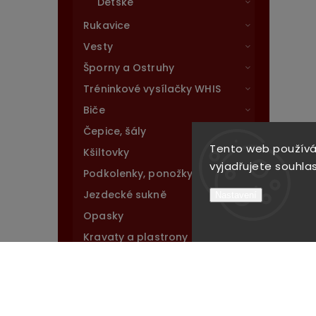
Dětské
Rukavice
Vesty
Šporny a Ostruhy
Tréninkové vysílačky WHIS
Biče
Čepice, šály
Tento web používá
Kšiltovky
vyjadřujete souhlas
Podkolenky, ponožky
Jezdecké sukně
Nastavení
Opasky
Kravaty a plastrony
Klobouky
Zástěry
Doplňky