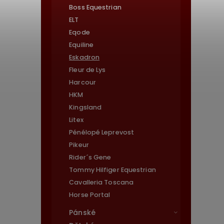
Boss Equestrian
ELT
Eqode
Equiline
Eskadron
Fleur de Lys
Harcour
HKM
Kingsland
Litex
Pénélopé Leprevost
Pikeur
Rider´s Gene
Tommy Hilfiger Equestrian
Cavalleria Toscana
Horse Portal
Pánské