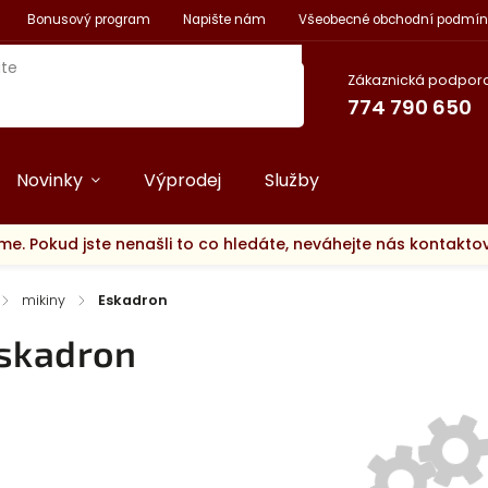
Bonusový program
Napište nám
Všeobecné obchodní podmín
Zákaznická podpora
774 790 650
Novinky
Výprodej
Služby
me. Pokud jste nenašli to co hledáte, neváhejte nás kontakt
/
mikiny
/
Eskadron
skadron