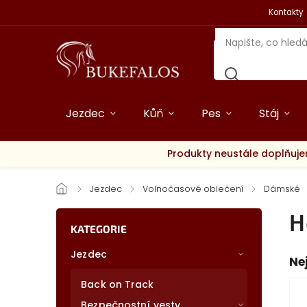
Kontakty
Jezdec
Kůň
Pes
Stáj
Produkty neustále doplňuje
/
Jezdec
/
Volnočasové oblečení
/
Dámské
H
KATEGORIE
Jezdec
Ne
Back on Track
Bezpečnostní vesty