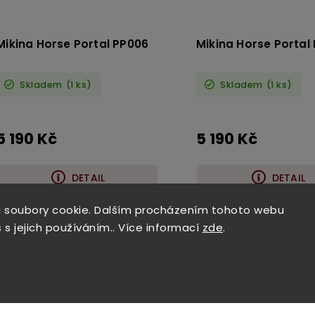
Mikina Horse Portal PP006
Mikina Horse Portal
Skladem
(1 ks)
Skladem
(1 ks)
5 190 Kč
5 190 Kč
DETAIL
DETAIL
 soubory cookie. Dalším procházením tohoto webu
 s jejich používáním.. Více informací
zde
.