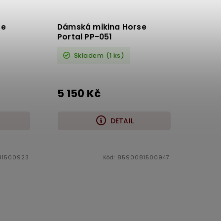
se
Dámská mikina Horse
Portal PP-051
Skladem
(1 ks)
5 150 Kč
DETAIL
81500923
Kód:
8590081500947