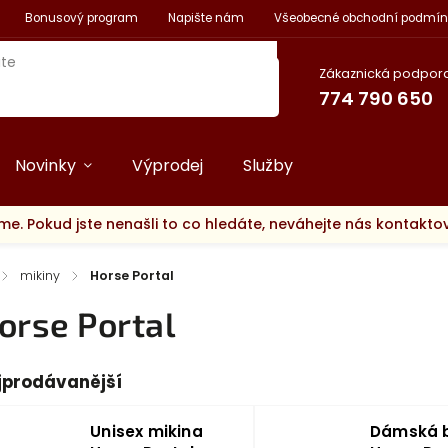
Bonusový program
Napište nám
Všeobecné obchodní podmín
Zákaznická podpora
774 790 650
Novinky
Výprodej
Služby
me. Pokud jste nenašli to co hledáte, neváhejte nás kontakt
/
mikiny
/
Horse Portal
orse Portal
jprodávanější
Unisex mikina
Dámská 