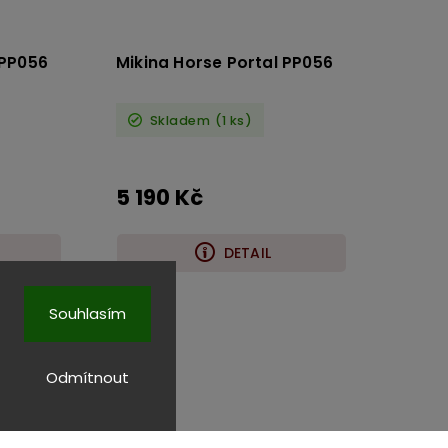
 PP056
Mikina Horse Portal PP056
Skladem
(1 ks)
5 190 Kč
DETAIL
Souhlasím
Odmítnout