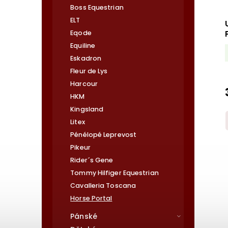
Boss Equestrian
ELT
Eqode
Equiline
Eskadron
Fleur de Lys
Harcour
HKM
Kingsland
Litex
Pénélopé Leprevost
Pikeur
Rider´s Gene
Tommy Hilfiger Equestrian
Cavalleria Toscana
Horse Portal
Pánské