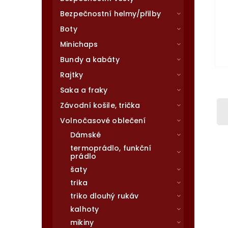
Bezpečnostní helmy/přilby
Boty
Minichaps
Bundy a kabáty
Rajtky
Saka a fraky
Závodní košile, trička
Volnočasové oblečení
Dámské
termoprádlo, funkční
prádlo
šaty
trika
triko dlouhý rukáv
kalhoty
mikiny