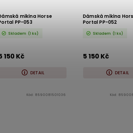
Dámská mikina Horse
Dámská mikina Hor
Portal PP-053
Portal PP-052
Skladem
(1 ks)
Skladem
(1 ks)
5 150 Kč
5 150 Kč
DETAIL
DETAIL
Kód:
8590081501036
Kód:
85900