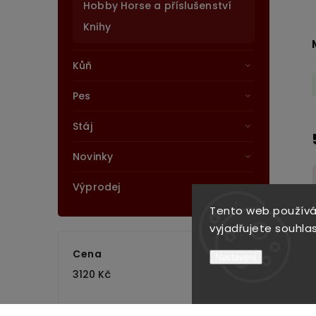
Hobby Horse a příslušenství
Knihy
Kůň
Pes
Stáj
Novinky
Výprodej
Tento web používá
vyjadřujete souhlas
Cena
Nastavení
3120
Kč
5190
Kč