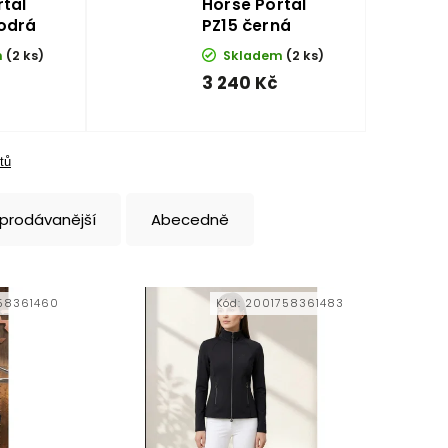
rtal
Horse Portal
odrá
PZ15 černá
m
(2 ks)
Skladem
(2 ks)
3 240 Kč
tů
jprodávanější
Abecedně
58361460
Kód:
2001758361483