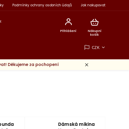
ky
Podmínky ochrany osobních údajů
Jak nakupovat
:
Přihlášení
Nákupní
košík
CZK
ovat! Děkujeme za pochopení
bunda
Dámská mikina