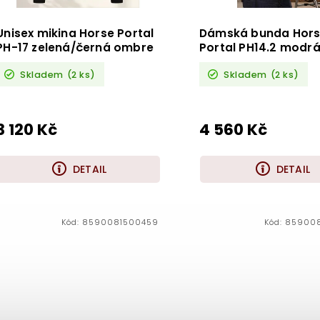
Unisex mikina Horse Portal
Dámská bunda Hor
PH-17 zelená/černá ombre
Portal PH14.2 modr
Skladem
(2 ks)
Skladem
(2 ks)
3 120 Kč
4 560 Kč
DETAIL
DETAIL
Kód:
8590081500459
Kód:
85900