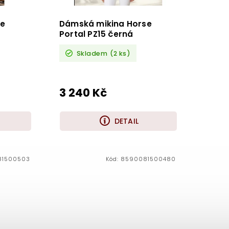
se
Dámská mikina Horse
á
Portal PZ15 černá
Skladem
(2 ks)
3 240 Kč
DETAIL
81500503
Kód:
8590081500480