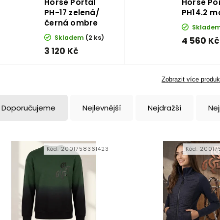
Horse Portal
Horse Po
PH-17 zelená/
PH14.2 m
černá ombre
Sklade
Skladem
(2 ks)
4 560 Kč
3 120 Kč
Zobrazit více produk
Doporučujeme
Nejlevnější
Nejdražší
Ne
Kód:
2001758361423
Kód:
20017