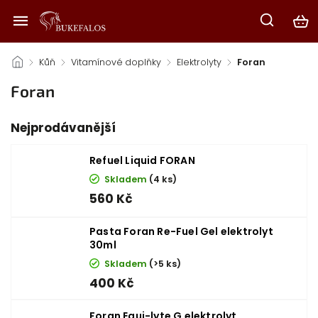
/
Kůň
/
Vitamínové doplňky
/
Elektrolyty
/
Foran
Foran
Nejprodávanější
Refuel Liquid FORAN
Skladem
(4 ks)
560 Kč
Pasta Foran Re-Fuel Gel elektrolyt
30ml
Skladem
(>5 ks)
400 Kč
Foran Equi-lyte G elektrolyt