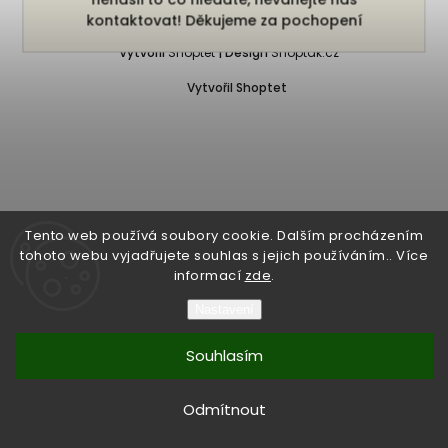
Copyright 2026
Bukefalos
. Všechna práva vyhrazena.
kontaktovat! Děkujeme za pochopení
Vytvořil
Shoptet
| Design
Shoptak.cz
Vytvořil Shoptet
Tento web používá soubory cookie. Dalším procházením
tohoto webu vyjadřujete souhlas s jejich používáním.. Více
informací
zde
.
Nastavení
Souhlasím
Odmítnout