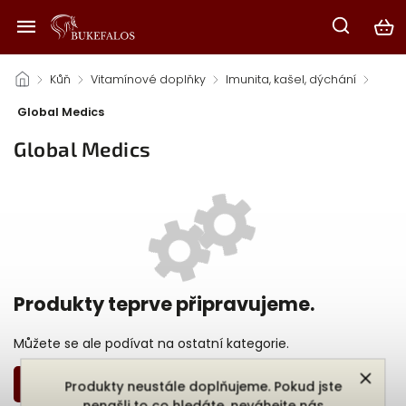
/
Kůň
/
Vitamínové doplňky
/
Imunita, kašel, dýchání
/
Global Medics
Global Medics
Produkty teprve připravujeme.
Můžete se ale podívat na ostatní kategorie.
Zpět do obchodu
Produkty neustále doplňujeme. Pokud jste
nenašli to co hledáte, neváhejte nás